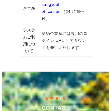
sangyoui-
メール
office.com
（24 時間受
付）
システ
契約企業様には専用のロ
ムご利
グイン URL とアカウン
用につ
トを発行いたします
いて
お問い合わせ
CONTACT