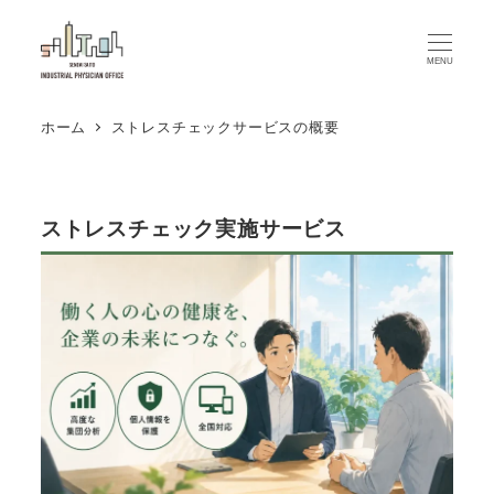
メ
イ
MENU
ン
コ
ホーム
ストレスチェックサービスの概要
ン
テ
ン
ストレスチェック実施サービス
ツ
へ
移
動