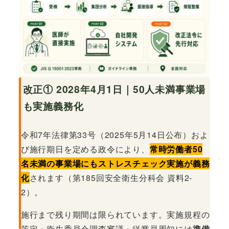
改正① 2028年4月1日｜50人未満事業場
も実施義務化
令和7年法律第33号（2025年5月14日公布）およ
び施行期日を定める政令により、
常時労働者50
名未満の事業場にもストレスチェック実施が義務
化
されます（第185回安全衛生分科会 資料2-
2）。
施行まで残り期間は限られています。実施規程の
策定・衛生委員会調査審議・従業員周知には
準備